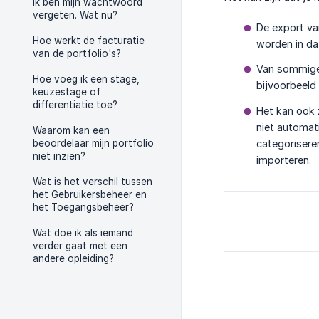
Ik ben mijn wachtwoord
vergeten. Wat nu?
De export va
Hoe werkt de facturatie
worden in da
van de portfolio's?
Van sommige 
Hoe voeg ik een stage,
bijvoorbeeld
keuzestage of
differentiatie toe?
Het kan ook 
niet automat
Waarom kan een
beoordelaar mijn portfolio
categoriseren
niet inzien?
importeren.
Wat is het verschil tussen
het Gebruikersbeheer en
het Toegangsbeheer?
Wat doe ik als iemand
verder gaat met een
andere opleiding?